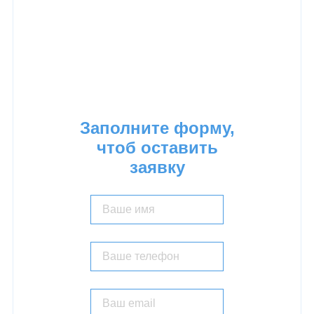
ОГРН:
1147746624596
Тел:
8 (926) 203 01 01
E-mail:
info@promalp21vek.ru
Заполните форму,
чтоб оставить
заявку