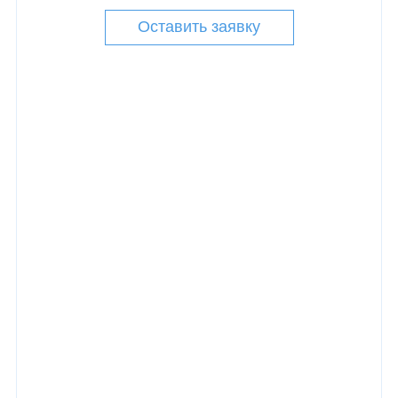
Оставить заявку
КОНТАКТЫ
Общество с Ограниченной Ответственностью
«ПРОМАЛЬП 21 ВЕК»
ИНН:
7720815987
КПП:
771501001