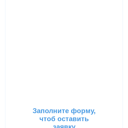
КОНТАКТЫ
Общество с Ограниченной Ответственностью
«ПРОМАЛЬП 21 ВЕК»
ИНН:
7720815987
КПП:
771501001
ОГРН:
1147746624596
Тел:
8 (926) 203 01 01
E-mail:
info@promalp21vek.ru
Заполните форму,
чтоб оставить
заявку