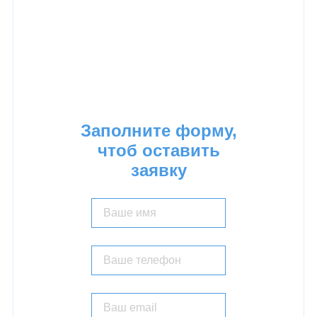
ОГРН:
1147746624596
Тел:
8 (926) 203 01 01
E-mail:
info@promalp21vek.ru
Заполните форму,
чтоб оставить
заявку