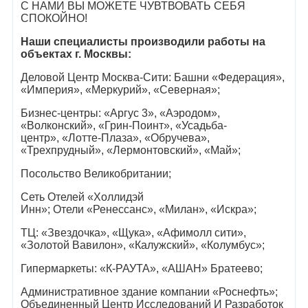
С НАМИ ВЫ МОЖЕТЕ ЧУВТВОВАТЬ СЕБЯ
СПОКОЙНО!
Наши специалисты производили работы на
объектах г. Москвы:
Деловой Центр Москва-Сити: Башни «Федерация»,
«Империя», «Меркурий», «Северная»;
Бизнес-центры: «Аргус 3», «Аэродом»,
«Волконский», «Грин-Поинт», «Усадьба-
центр», «Лотте-Плаза», «Обручева»,
«Трехпрудный», «Лермонтовский», «Май»;
Посольство Великобритании;
Сеть Отелей «Холлидэй
Инн»; Отели «Ренессанс», «Милан», «Искра»;
ТЦ: «Звездочка», «Щука», «Афимолл сити»,
«Золотой Вавилон», «Калужский», «Колумбус»;
Гипермаркеты: «К-РАУТА», «АШАН» Братеево;
Административное здание компании «Роснефть»;
Объединенный Центр Исследований И Разработок